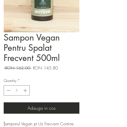
Sampon Vegan
Pentru Spalat
Frecvent 500ml
Regular
Sale
 RON 162.00 
RON 145.80
Price
Price
Quantity
*
Adauga in cos
Șamponul Vegan pt Uz Frecvent Contine