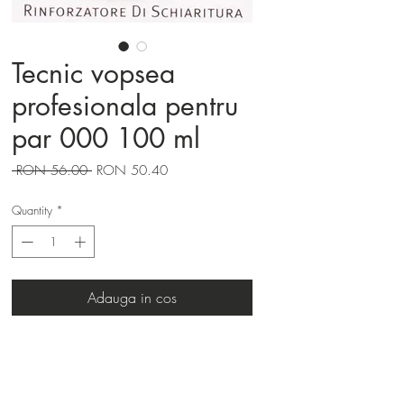
Tecnic vopsea
profesionala pentru
par 000 100 ml
Regular
Sale
 RON 56.00 
RON 50.40
Price
Price
Quantity
*
Adauga in cos