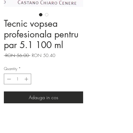
Tecnic vopsea
profesionala pentru
par 5.1 100 ml
Regular
Sale
 RON 56.00 
RON 50.40
Price
Price
Quantity
*
Adauga in cos