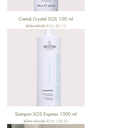
Cremă Crystal SOS 100 ml
Regular Price
Sale Price
RON 99.00
RON 89.10
Șampon SOS Express 1000 ml
Regular Price
Sale Price
RON 121.00
RON 108.90