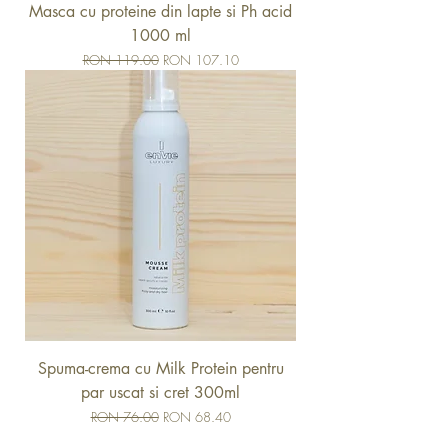
Masca cu proteine din lapte si Ph acid
1000 ml
Regular Price
Sale Price
RON 119.00
RON 107.10
Spuma-crema cu Milk Protein pentru
par uscat si cret 300ml
Regular Price
Sale Price
RON 76.00
RON 68.40