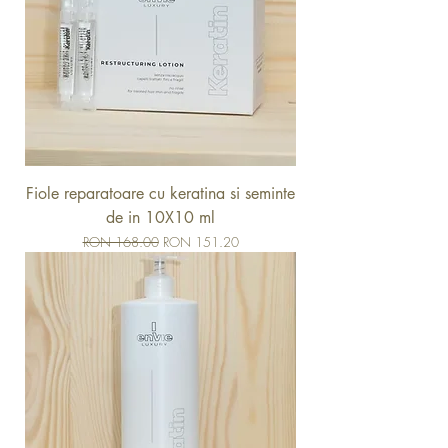
Fiole reparatoare cu keratina si seminte
de in 10X10 ml
Regular Price
Sale Price
RON 168.00
RON 151.20