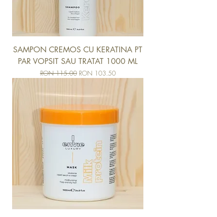
SAMPON CREMOS CU KERATINA PT
PAR VOPSIT SAU TRATAT 1000 ML
Regular Price
Sale Price
RON 115.00
RON 103.50