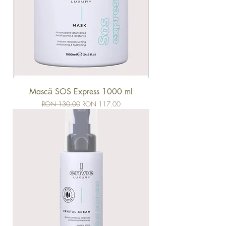
Mască SOS Express 1000 ml
Regular Price
Sale Price
RON 130.00
RON 117.00