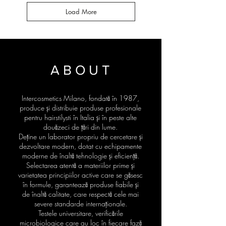
Load More
ABOUT
Intercosmetics Milano, fondată în 1987,
produce și distribuie produse profesionale
pentru hairstilysti în Italia și în peste alte
douăzeci de țări din lume.
Deține un laborator propriu de cercetare și
dezvoltare modern, dotat cu echipamente
moderne de înaltă tehnologie și eficiență.
Selectarea atentă a materiilor prime și
varietatea principiilor active care se găsesc
în formule, garantează produse fiabile și
de înaltă calitate, care respectă cele mai
severe standarde internaționale.
Testele universitare, verificările
microbiologice care au loc în fiecare fază