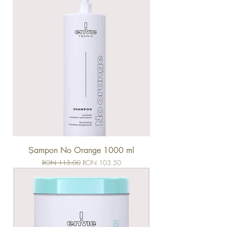
Șampon No Orange 1000 ml
Regular Price
Sale Price
RON 115.00
RON 103.50