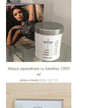
Masca reparatoare cu keratina 1000
ml
Regular Price
Sale Price
RON 119.00
RON 107.10